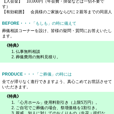
【入会金】 10,000円（年会費・掛金などは一切不要で
す）
【有効範囲】 会員様のご家族ならびに２親等までの同居人
BEFORE・・・
「もしも」の時に備えて
葬儀相談コーナーを設け、皆様の疑問・質問にお答えいたし
ます。
《特典》
仏事無料相談
葬儀費用の無料見積り。
PRODUCE・・・
「ご葬儀」の時には
全てが滞りなく進行できますよう、真心こめてお世話させて
いただきます。
《特典》
「心月ホール」使用料割引き（上限5万円）。
ご自宅でご葬儀の場合、祭壇価格を1割引き。
親戚、知人に対してのおくりもの（生花・提灯な