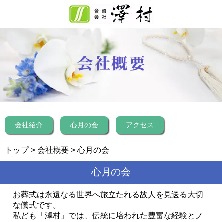
会社紹介
心月の会
アクセス
トップ
>
会社概要
> 心月の会
心月の会
お葬式は永遠なる世界へ旅立たれる故人を見送る大切
な儀式です。
私ども「澤村」では、伝統に培われた豊富な経験とノ