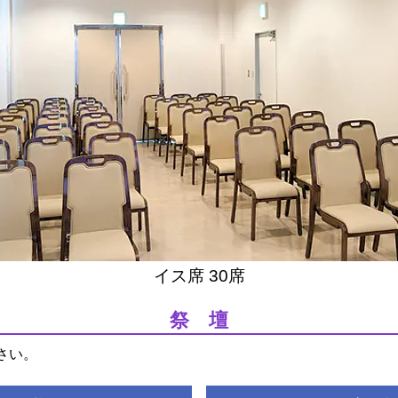
イス席 30席
祭 壇
さい。